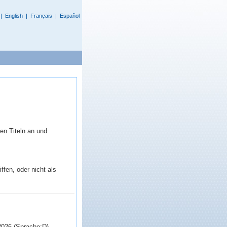
|
English
|
Français
|
Español
en Titeln an und
fen, oder nicht als
2026 (Sprache:D)