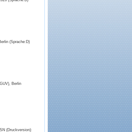
erlin (Sprache:D)
GUV), Berlin
SSN (Druckversion):