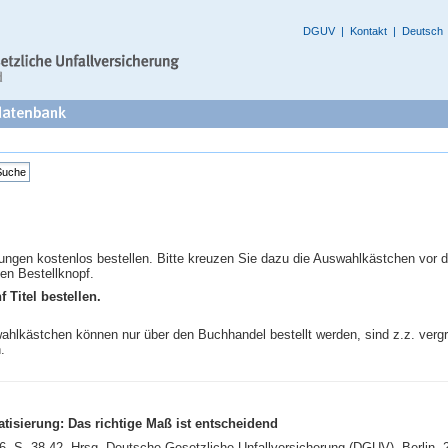
DGUV
|
Kontakt
|
Deutsch
ungen kostenlos bestellen. Bitte kreuzen Sie dazu die Auswahlkästchen vor d
en Bestellknopf.
f Titel bestellen.
hlkästchen können nur über den Buchhandel bestellt werden, sind z.z. vergrif
.
tisierung: Das richtige Maß ist entscheidend
 S. 38-42, Hrsg. Deutsche Gesetzliche Unfallversicherung (DGUV), Berlin, 