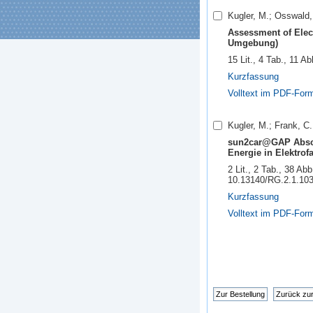
Kugler, M.; Osswald,
Assessment of Elect
Umgebung)
15 Lit., 4 Tab., 11 
Kurzfassung
Volltext im PDF-For
Kugler, M.; Frank, C.
sun2car@GAP Abschl
Energie in Elektro
2 Lit., 2 Tab., 38 A
10.13140/RG.2.1.103
Kurzfassung
Volltext im PDF-For