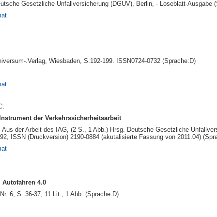
utsche Gesetzliche Unfallversicherung (DGUV), Berlin, - Loseblatt-Ausgabe 
mat
niversum-.Verlag, Wiesbaden, S.192-199. ISSN0724-0732 (Sprache:D)
mat
C.
Instrument der Verkehrssicherheitsarbeit
n: Aus der Arbeit des IAG, (2 S., 1 Abb.) Hrsg. Deutsche Gesetzliche Unfallve
92, ISSN (Druckversion) 2190-0884 (akutalisierte Fassung von 2011.04) (Spr
mat
 Autofahren 4.0
. 6, S. 36-37, 11 Lit., 1 Abb. (Sprache:D)