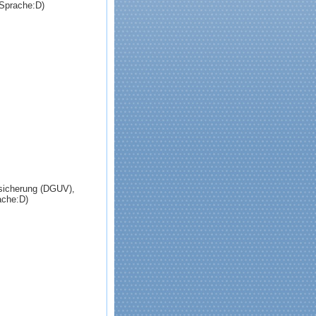
(Sprache:D)
rsicherung (DGUV),
ache:D)