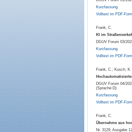
Kurzfassung
Volltext im PDF-For
Frank, C.
KI im Straßenverkeh
DGUV Forum 03/2025;
Kurzfassung
Volltext im PDF-For
Frank, C.; Kusch, K.
Hochautomatisierte
DGUV Forum 04/2024, 
(Sprache:D)
Kurzfassung
Volltext im PDF-For
Frank, C.
Übernahme aus hoch
Nr. 3129, Ausgabe 12