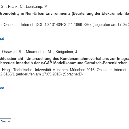
 S. ; Frank, C.; Lienkamp, M.
romobility in Non-Urban Environments (Beurteilung der Elektromobilität 
Abb. Online im Internet: DOI: 10.13140/RG.2.1.1869.7367 (abgerufen am 17.05
mat
; Osswald, S. ; Miramontes, M. ; Kinigadner, J.
ussbericht - Untersuchung des Kundenannahmeverhaltens zur Integra
fahrzeuge innerhalb der e-GAP Modellkommune Garmisch-Partenkirchen
bb. Hrsg.: Technische Universität München. München 2016. Online im Internet:
2.6168/1 (aufgerufen am 17.05.2016) (Sprache:D)
mat