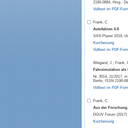
2190-0884, Hrsg.: De
Volltext im PDF-For
Frank, C.
Autofahren 4.0
SIFA Planer 2019, U
Kurzfassung
Volltext im PDF-For
Wiegand, J.; Frank, 
Fahrsimulation als 
Nr. 3014, 11/2017, i
Berlin, ISSN:2190-08
Volltext im PDF-For
Frank, C.
Aus der Forschung.
DGUV Forum (2017) Nr
Kurzfassung