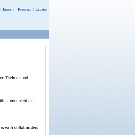
|
English
|
Français
|
Español
en Titeln an und
fen, oder nicht als
s with collaborative